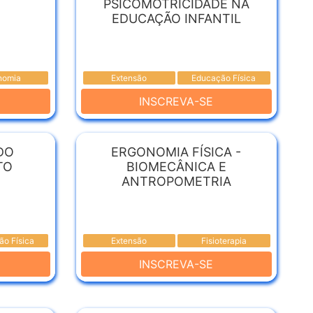
PSICOMOTRICIDADE NA
EDUCAÇÃO INFANTIL
nomia
Extensão
Educação Física
INSCREVA-SE
DO
ERGONOMIA FÍSICA -
TO
BIOMECÂNICA E
ANTROPOMETRIA
o Física
Extensão
Fisioterapia
INSCREVA-SE