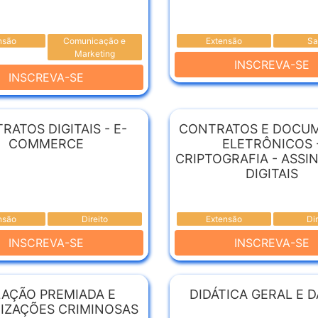
nsão
Comunicação e
Extensão
Sa
Marketing
INSCREVA-SE
INSCREVA-SE
RATOS DIGITAIS - E-
CONTRATOS E DOCU
COMMERCE
ELETRÔNICOS 
CRIPTOGRAFIA - ASSI
DIGITAIS
nsão
Direito
Extensão
Di
INSCREVA-SE
INSCREVA-SE
AÇÃO PREMIADA E
DIDÁTICA GERAL E 
IZAÇÕES CRIMINOSAS