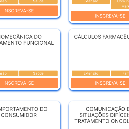
nsão
Saúde
Extensão
Comuni
Mark
INSCREVA-SE
INSCREVA-SE
IOMECÂNICA DO
CÁLCULOS FARMACÊ
NAMENTO FUNCIONAL
nsão
Saúde
Extensão
Far
INSCREVA-SE
INSCREVA-SE
MPORTAMENTO DO
COMUNICAÇÃO 
CONSUMIDOR
SITUAÇÕES DIFÍCE
TRATAMENTO ONCO