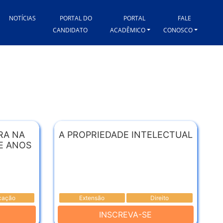
NOTÍCIAS
PORTAL DO
PORTAL
FALE
CANDIDATO
ACADÊMICO
CONOSCO
RA NA
A PROPRIEDADE INTELECTUAL
E ANOS
cação
Extensão
Direito
INSCREVA-SE