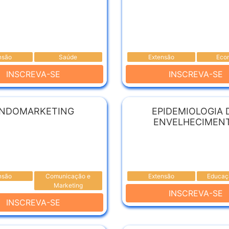
nsão
Saúde
Extensão
Eco
INSCREVA-SE
INSCREVA-SE
NDOMARKETING
EPIDEMIOLOGIA 
ENVELHECIMEN
nsão
Comunicação e
Extensão
Educaçã
Marketing
INSCREVA-SE
INSCREVA-SE