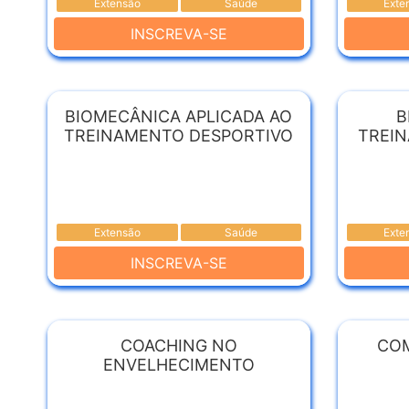
Extensão
Saúde
Exte
INSCREVA-SE
BIOMECÂNICA APLICADA AO
B
TREINAMENTO DESPORTIVO
TREI
Extensão
Saúde
Exte
INSCREVA-SE
COACHING NO
CO
ENVELHECIMENTO