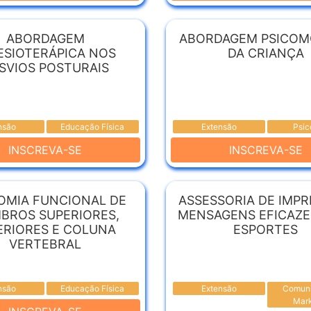
ABORDAGEM
ABORDAGEM PSICO
ESIOTERÁPICA NOS
DA CRIANÇA
SVIOS POSTURAIS
nsão
Educação Física
Extensão
Psic
INSCREVA-SE
INSCREVA-SE
OMIA FUNCIONAL DE
ASSESSORIA DE IMPR
BROS SUPERIORES,
MENSAGENS EFICAZE
ERIORES E COLUNA
ESPORTES
VERTEBRAL
nsão
Educação Física
Extensão
Comuni
Mark