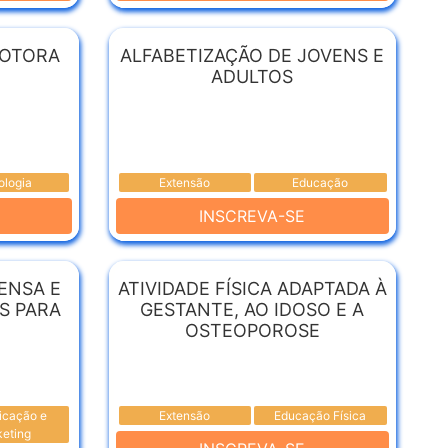
MOTORA
ALFABETIZAÇÃO DE JOVENS E
ADULTOS
ologia
Extensão
Educação
INSCREVA-SE
ENSA E
ATIVIDADE FÍSICA ADAPTADA À
S PARA
GESTANTE, AO IDOSO E A
OSTEOPOROSE
cação e
Extensão
Educação Física
eting