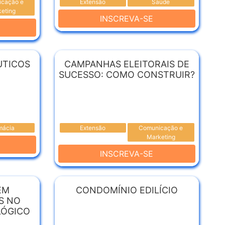
cação e
Extensão
Saúde
eting
INSCREVA-SE
UTICOS
CAMPANHAS ELEITORAIS DE
SUCESSO: COMO CONSTRUIR?
mácia
Extensão
Comunicação e
Marketing
INSCREVA-SE
EM
CONDOMÍNIO EDILÍCIO
IS NO
LÓGICO