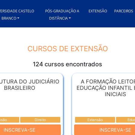
VERSIDADE CASTELO
PÓS-GRADUAÇÃO A
EXTENSÃO
PARCEIROS
BRANCO
DISTÂNCIA
CURSOS DE EXTENSÃO
124 cursos encontrados
UTURA DO JUDICIÁRIO
A FORMAÇÃO LEITO
BRASILEIRO
EDUCAÇÃO INFANTIL 
INICIAIS
nsão
Direito
Extensão
Edu
INSCREVA-SE
INSCREVA-SE