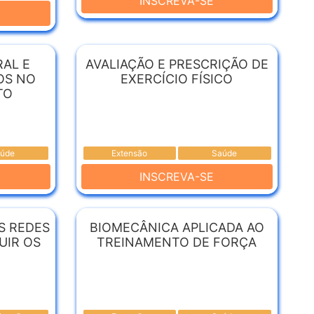
INSCREVA-SE
AL E
AVALIAÇÃO E PRESCRIÇÃO DE
OS NO
EXERCÍCIO FÍSICO
TO
úde
Extensão
Saúde
INSCREVA-SE
AS REDES
BIOMECÂNICA APLICADA AO
UIR OS
TREINAMENTO DE FORÇA