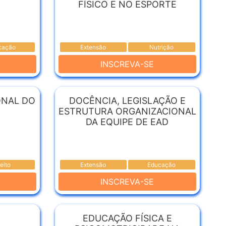
FÍSICO E NO ESPORTE
cação
Extensão
Nutrição
INSCREVA-SE
ONAL DO
DOCÊNCIA, LEGISLAÇÃO E
ESTRUTURA ORGANIZACIONAL
DA EQUIPE DE EAD
reito
Extensão
Educação
INSCREVA-SE
EDUCAÇÃO FÍSICA E