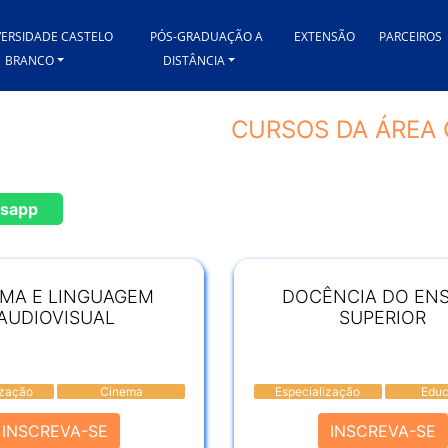
VERSIDADE CASTELO
PÓS-GRADUAÇÃO A
EXTENSÃO
PARCEIROS
BRANCO
DISTÂNCIA
CURSOS DA ÁREA 
sapp
EMA E LINGUAGEM
DOCÊNCIA DO EN
AUDIOVISUAL
SUPERIOR
ização
Cinema
Especialização
Edu
INSCREVA-SE
INSCREVA-SE