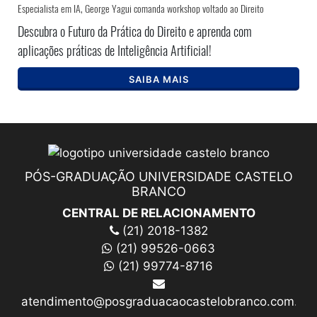
Especialista em IA, George Yagui comanda workshop voltado ao Direito
Descubra o Futuro da Prática do Direito e aprenda com
aplicações práticas de Inteligência Artificial!
SAIBA MAIS
PÓS-GRADUAÇÃO UNIVERSIDADE CASTELO
BRANCO
CENTRAL DE RELACIONAMENTO
(21) 2018-1382
(21) 99526-0663
(21) 99774-8716
atendimento@posgraduacaocastelobranco.com.br