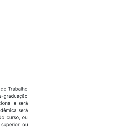
 do Trabalho
ós-graduação
ional e será
adêmica será
do curso, ou
 superior ou