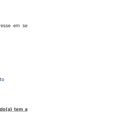
resse em se
to
do(a) tem a