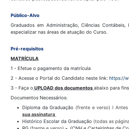
Público-Alvo
Graduados em Administração, Ciências Contábeis,
especializar nas áreas de atuação do Curso.
Pré-requisitos
M
ATRÍCULA
1 - Efetue o pagamento da matrícula
2 - Acesse o Portal do Candidato neste link:
https://
3 - Faça o
UPLOAD dos documentos
abaixo para fin
Documentos Necessários:
Diploma da Graduação
(frente e verso)
l
Antes
sua assinatura
Histórico Escolar da Graduação
(todas as págin
RG
(frente e verso)
-
(CNH e Carteirinhas de Co