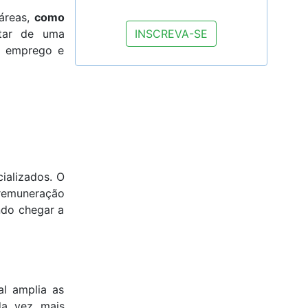
áreas,
como
utar de uma
e emprego e
cializados. O
 remuneração
ndo chegar a
al amplia as
da vez mais