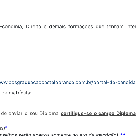
 Economia, Direito e demais formações que tenham inte
www.posgraduacaocastelobranco.com.br/portal-do-candida
s de matrícula:
 de enviar o seu Diploma
certifique-se o campo Diploma
as)
*
nselhos serão aceitos somente no ato da inscrição)
**